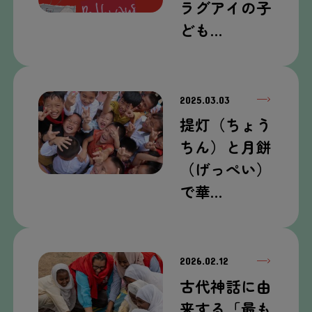
ラグアイの子
ども…
2025.03.03
提灯（ちょう
ちん）と月餅
（げっぺい）
で華…
2026.02.12
古代神話に由
来する「最も