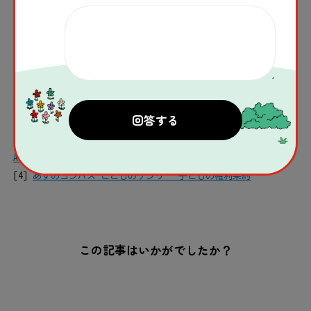
る様子です。このアルゼンチンの国
旗の色の鯉のぼりは、『世界錦鯉サ
ミット2022』で新潟県から贈られた
ものです。（出所：
駐日アルゼンチ
ン大使館
、2023年5
月
撮影）
出典：
[1][2][3][4]
Buenos Aires Herald – Día de las Infancias:
Argentina celebrates childhood (August 23, 2023)
[4]
あすのコンパス こどものケンリ – 子どもの権利条約
この記事はいかがでしたか？