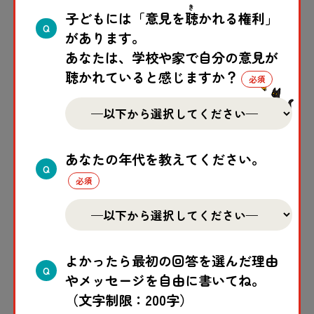
き
子どもには「意見を
聴
かれる権利」
Q
があります。
あなたは、学校や家で自分の意見が
聴かれていると感じますか？
あなたの年代を教えてください。
Q
よかったら最初の回答を選んだ理由
写真は、5
月
5日の日本の子どもの日
Q
に合わせて、駐日アルゼンチン大使
やメッセージを自由に書いてね。
館が大使館前に鯉のぼりを掲げてい
（文字制限：200字）