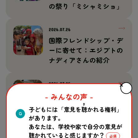
の祭り「ミシャミショ」
2026.07.26
国際フレンドシップ・デ
ーに寄せて：エジプトの
ナディアさんの紹介
2026.07.25
ドネルケバブ【トルコ出
- みんなの声 -
張記】
き
子どもには「意見を
聴
かれる権利」
Q
があります。
あなたは、学校や家で自分の意見が
2026.07.24
聴かれていると感じますか？