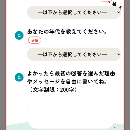
ケバブ【トルコ出張記】
あなたの年代を教えてください。
2026.07.23
Q
キュネフェ【トルコ出張
記】
よかったら最初の回答を選んだ理由
2026.07.22
Q
やメッセージを自由に書いてね。
イスケンデル・ケバブ
（文字制限：200字）
【トルコ出張記】