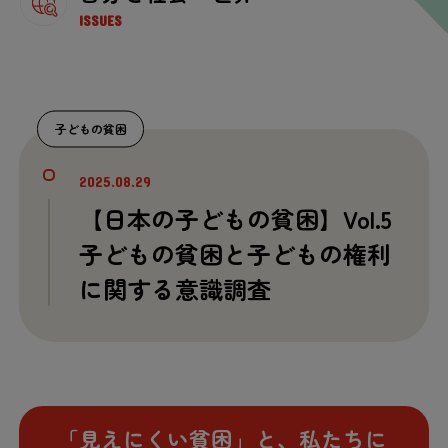
ISSUES
子
どもの
貧困
2025.08.29
【
日本
の
子
どもの
貧困
】Vol.5
子
どもの
貧困
と
子
どもの
権利
に
関
する
意識
調査
「
見
えにくい
貧困
」と、
私
たちに