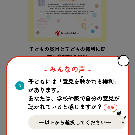
子
どもの
貧困
と
子
どもの
権利
に
関
する
意識
調査
2024
- みんなの声 -
き
でも、
今
こうしてこの
記事
を
読
んでくれている
子どもには「意見を
聴
かれる権利」
Q
があります。
皆
さんのように、まず「
知
ろうとすること」
あなたは、学校や家で自分の意見が
が、
大切
な
一
歩
になります。
聴かれていると感じますか？
そして、
学校
や
地域
で
何
かを
決
めるときに、
「このお
金
は、どんな
家庭
の
子
どもでも
払
える