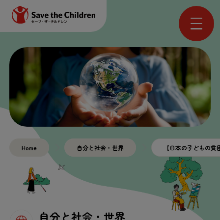
Home
自分
と
社会
・
世界
【
日本
の
子
どもの
貧
自分
と
社会
・
世界