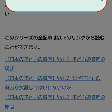
こちら
で
最新
の
情報
をチェックしてみてくださ
い。
このシリーズの
全
記事
は
以下
のリンクから
読
む
ことができます。
【
日本
の
子
どもの
貧困
】Vol.1
子
どもの
貧困
の
現状
【
日本
の
子
どもの
貧困
】Vol.2 なぜ
子
どもの
貧困
を
放置
してはいけないのか
【
日本
の
子
どもの
貧困
】Vol.3
子
どもの
貧困
の
原因