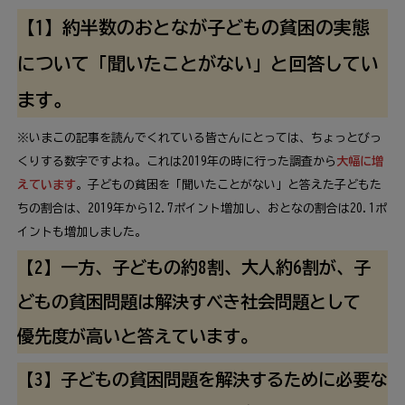
【1】
約
半数
のおとなが
子
どもの
貧困
の
実態
について「
聞
いたことがない」と
回答
してい
ます。
※いまこの
記事
を
読
んでくれている
皆
さんにとっては、ちょっとびっ
くりする
数字
ですよね。これは2019
年
の
時
に
行
った
調査
から
大幅
に
増
えています
。
子
どもの
貧困
を「
聞
いたことがない」と
答
えた
子
どもた
ちの
割合
は、2019
年
から12.7ポイント
増加
し、おとなの
割合
は20.1ポ
イントも
増加
しました。
【2】
一方
、
子
どもの
約
8
割
、
大人
約
6
割
が、
子
どもの
貧困
問題
は
解決
すべき
社会
問題
として
優先
度
が
高
いと
答
えています。
【3】
子
どもの
貧困
問題
を
解決
するために
必要
な