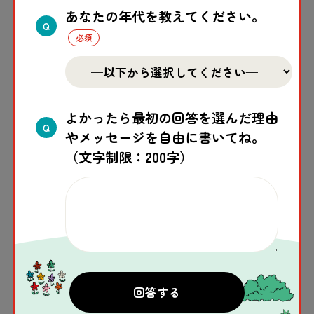
かな？」と
考
えてみたり、
地元
の
議員
や
役所
の
あなたの年代を教えてください。
Q
人
に、「
子
どものための
支援
をもっと
増
やして
ほしい」と
声
を
届
けることなどが、
子
どもの
貧困
をなくすためにできることです。
よかったら最初の回答を選んだ理由
Q
やメッセージを自由に書いてね。
一人
ひとりにできることは、
実
はたくさんあり
（文字制限：200字）
ます。
セーブ・ザ・チルドレンも、
日本
の
子
どもの
貧困
問題
を
解決
するために、いろいろな
活動
を
しています。