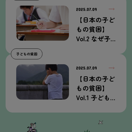
2025.07.09
【
日本
の
子
ど
もの
貧困
】
Vol.2 なぜ
子
…
子
どもの
貧困
2025.07.09
【
日本
の
子
ど
もの
貧困
】
Vol.1
子
ども…