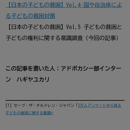
【
日本
の
子
どもの
貧困
】Vol.4
国
や
自治体
によ
る
子
どもの
貧困
対策
【
日本
の
子
どもの
貧困
】Vol.5
子
どもの
貧困
と
子
どもの
権利
に
関
する
意識
調査
（
今回
の
記事
）
この
記事
を
書
いた
人
：アドボカシー
部
インター
ン ハギヤユカリ
[1] セーブ・ザ・チルドレン・ジャパン「
3
万
人
アンケートから
見
る
子
どもの
貧困
に
関
する
意識
」