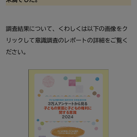
調査
結果
について、くわしくは
以下
の
画像
をク
リックして
意識
調査
のレポートの
詳細
をご
覧
く
ださい。