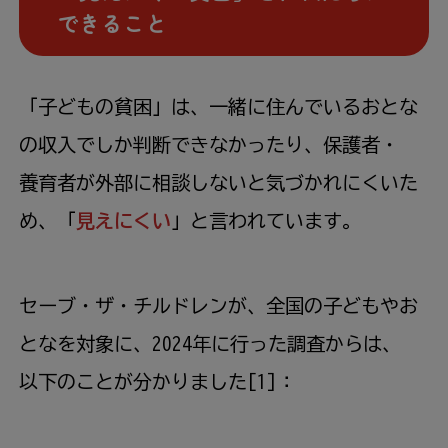
できること
「
子
どもの
貧困
」は、
一緒
に
住
んでいるおとな
の
収入
でしか
判断
できなかったり、
保護
者
・
養育
者
が
外部
に
相談
しないと
気
づかれにくいた
め、「
見
えにくい
」と
言
われています。
セーブ・ザ・チルドレンが、
全国
の
子
どもやお
となを
対象
に、2024
年
に
行
った
調査
からは、
以下
のことが
分
かりました[1]：