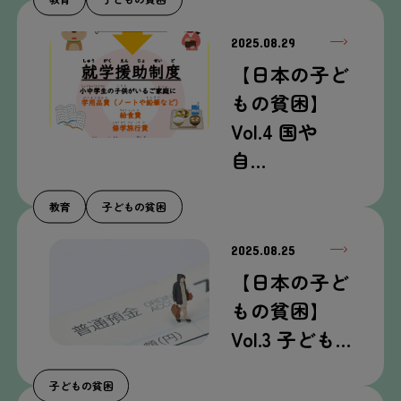
2025.08.29
【
日本
の
子
ど
もの
貧困
】
Vol.4
国
や
自
…
教育
子
どもの
貧困
2025.08.25
【
日本
の
子
ど
もの
貧困
】
Vol.3
子
ども…
子
どもの
貧困