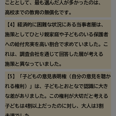
こととして、
最
も
選
んだ
人
が
多
かったのは、
高校
までの
教育
の
無償
化
です。
【4】
経済
的
に
困難
な
状況
にある
当事者
層
は、
施策
としてひとり
親
家庭
や
子
どものいる
保護
者
への
給付
充実
を
高
い
割合
で
求
めていました。こ
れは、
調査
会社
を
通
じて
回答
した
層
が
考
える
施策
と
異
なっていました。
【5】「
子
どもの
意見
表明
権
（
自分
の
意見
を
聴
か
れる
権利
）」は、
子
どもとおとなで
認識
に
大
き
な
差
がありました。この
権利
が
大切
だと
考
える
子
どもは4
割
以上
だったのに
対
し、
大人
は3
割
未満
でした。