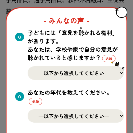
費、PTA会費、入学学用品費、修学旅行費、通
- みんなの声 -
信費などがあります。
き
子どもには「意見を
聴
かれる権利」
こちらも、各都道府県によって条件が異なるの
Q
があります。
で、具体的な内容を知りたい場合は、下のリン
あなたは、学校や家で自分の意見が
聴かれていると感じますか？
クからあなたが住んでいる都道府県の問い合わ
せ窓口を確認して、問い合わせてみてくださ
い。
あなたの年代を教えてください。
高校生等奨学給付金のお問合せ先一覧：文部科
Q
学省
（47都道府県の「就学援助制度」の問い合
わせ先 (令和7年7月時点）に飛びます。)