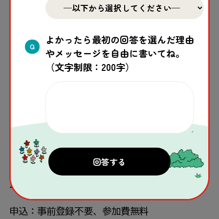
皆さんの参加をお待ちしています！
よかったら最初の回答を選んだ理由
Q
やメッセージを自由に書いてね。
実施概要
（文字制限：200字）
📅民主主義ユースフェスティバル2026
開催日程：5
月
16日（土）・17日（
日
） 11:00
～20:00（途中入退出可、雨天決行）
※セーブ・ザ・チルドレンは17日（
日
）のみブ
ースを出展します。
申込：事前登録不要、参加費無料