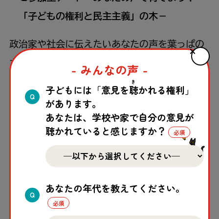
「子どもの権利と民主主義」の木－
政治家や社会に伝えたいあなたの声を葉っぱの
カードに書き、みんなの声で木の絵を作りあげ
- みんなの声 -
ます。一人ひとりが声をあげることで、民主主
き
子どもには「意見を
聴
かれる権利」
Q
義がより活発になっていくことを体験できるア
があります。
あなたは、学校や家で自分の意見が
ートです。
聴かれていると感じますか？
子どもの権利を守るために自分にできること、
社会や政治家に期待することを一緒に考えてみ
あなたの年代を教えてください。
Q
ませんか？