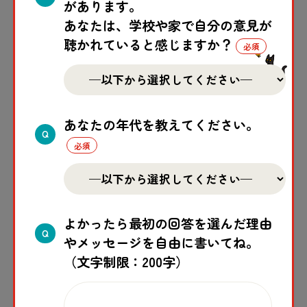
があります。
https://ssd-summerworkshop2.peatix.com
あなたは、学校や家で自分の意見が
聴かれていると感じますか？
こんな方におすすめ！
あなたの年代を教えてください。
Q
よかったら最初の回答を選んだ理由
Q
やメッセージを自由に書いてね。
（文字制限：200字）