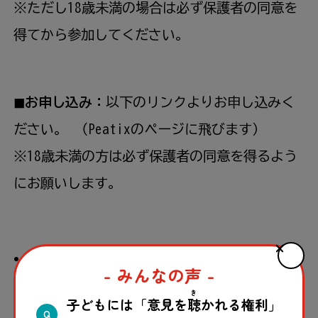
※ただし18歳未満の場合は必ず保護者の同意を
得てから参加してください。
◼︎お申し込み：
以下のリンクよりお申し込みく
ださい。 （Peatixのページに飛びます）
※18歳未満の方は必ず保護者の同意を得るよう
にお願いします。
第1回 8/10（日）17:00-18:00：
- みんなの声 -
https://ssd-summerworkshop1.peatix.com
き
子どもには「意見を
聴
かれる権利」
第2回 8/14（木）19:00-20:00：
Q