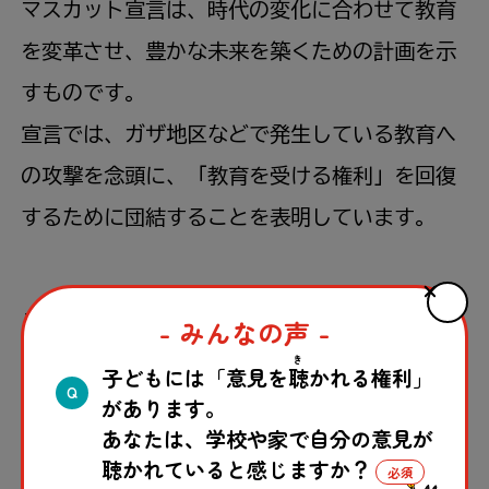
マスカット宣言は、時代の変化に合わせて教育
を変革させ、豊かな未来を築くための計画を示
すものです。
宣言では、ガザ地区などで発生している教育へ
の攻撃を念頭に、「教育を受ける権利」を回復
するために団結することを表明しています。
このように、OICはICESCOを通じて加盟国の協
- みんなの声 -
力を強めながら、学校を攻撃から守り、子ども
き
子どもには「意見を
聴
かれる権利」
Q
たちの学ぶ権利を守る立場を明確にしていま
があります。
あなたは、学校や家で自分の意見が
す。紛争の影響を受ける地域が多い中で、この
聴かれていると感じますか？
ように教育の安全を重視するOICやICESCOの姿