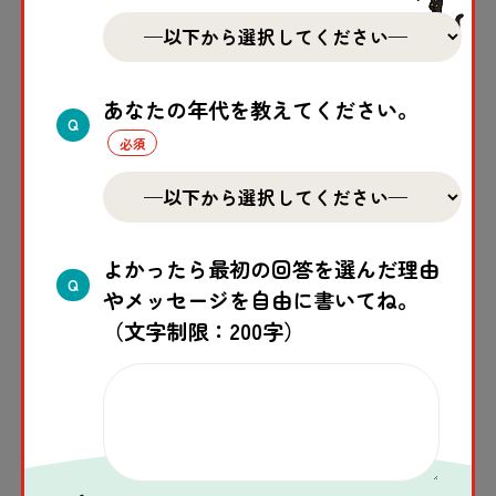
勢はとても大切です。
あなたの年代を教えてください。
Q
まとめ
どの国でも、子どもたちが安心して学び、未来
よかったら最初の回答を選んだ理由
Q
を思い描ける環境を守ることは、子どもたちの
やメッセージを自由に書いてね。
（文字制限：200字）
大切な願いです。
「学校保護宣言」では、その願いを実現するた
めに、教育を攻撃から守るために具体的な行動
を各国に求めています。また、アフリカ連合