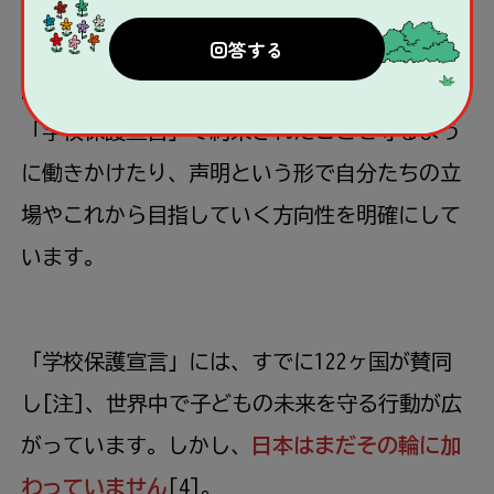
（AU）、欧州連合（EU）、イスラム協力機構
（OIC）のように、地域や宗教のつながりから
設立された機関も、紛争中にある国々に対して
「学校保護宣言」で約束されたことを守るよう
に働きかけたり、声明という形で自分たちの立
場やこれから目指していく方向性を明確にして
います。
「学校保護宣言」には、すでに122ヶ国が賛同
し[注]、世界中で子どもの未来を守る行動が広
がっています。しかし、
日本はまだその輪に加
わっていません
[4]。