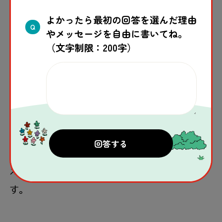
よかったら最初の回答を選んだ理由
Q
2．一人ひとりに合わせた支援（ケー
やメッセージを自由に書いてね。
スマネジメント） を行うこと
（文字制限：200字）
安全な場所で眠れているか、子どもだけで暮ら
していないか、こころのケアが必要かなど、一
人ひとりの状況を聞きながら、
「子どもにとって一番良いことは何か」を考
え、さまざまな関係者と協力して支援を行いま
す。