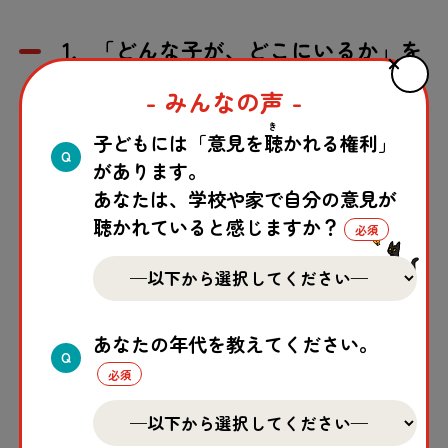
1．
「どんな子が、どこにいるか」を
きちんと把握すること
- みんなの声 -
き
子どもには「意見を
聴
かれる権利」
Q
があります。
名前や年齢、出身地などを聞いて、安全を確保
あなたは、学校や家で自分の意見が
したうえで、行政機関や国連の難民を支援する
聴かれていると感じますか？
機関に登録します。
そうすることで、食べ物や水の配布、病院、学
校などにつなげやすくなり、「行方不明のま
あなたの年代を教えてください。
Q
ま」になってしまう危険も減らすことができま
す。