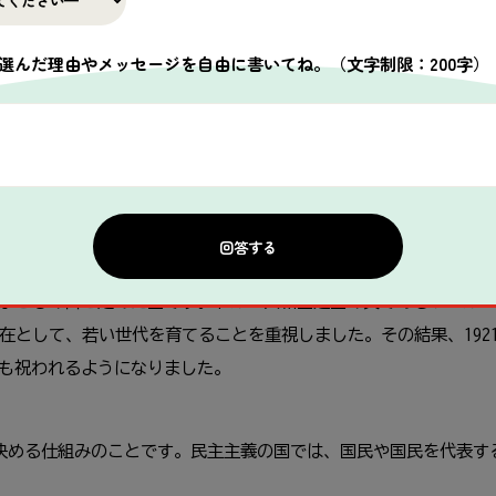
選んだ理由やメッセージを自由に書いてね。
（文字制限：200字）
子どもの日を記念して、子どもたちが手形でアートを作っています
トルコならではの理由があります。
子どもの日を定めた国です。トルコ共和国建国の父であるケマル・
在として、若い世代を育てることを重視しました。その結果、1921
ても祝われるようになりました。
を決める仕組みのことです。民主主義の国では、国民や国民を代表す