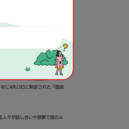
。
アタテュルクは民主主義（*1）や
年に4
月
23日に制定された「国民
る人々が話し合いや投票で国のル