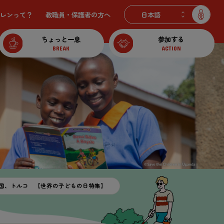
レンって？
教職員・保護者の
方
へ
ちょっと一息
参加する
BREAK
ACTION
国、トルコ 【世界の子どもの日特集】