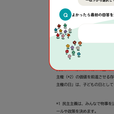
Q
よかったら最初の回答を
大盛り上がりの子どもの日には
実はトルコは世界で初めて正式に
主権（*2）の価値を前進させる存
主権の日」は、子どもの日とし
*1 民主主義は、みんなで物事
ールや政策を決めます。