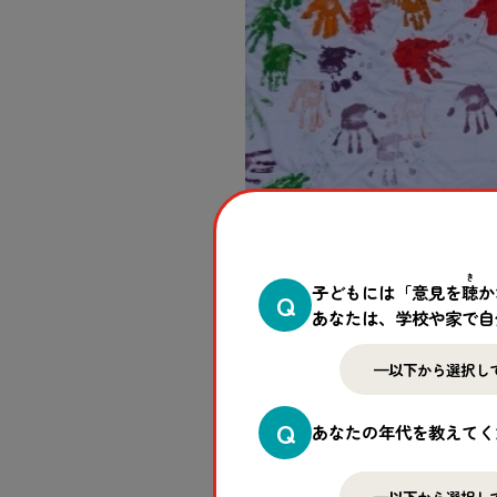
き
子どもには「意見を
聴
か
Q
あなたは、学校や家で自
Q
あなたの年代を教えてく