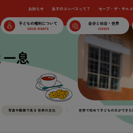
お知らせ
あすのコンパスって？
セーブ・ザ・チルド
子どもの権利について
自分と社会・世界
CHILD RIGHTS
ISSUES
と一息
写真や動画で見る 世界の文化
世界で初めて子どもの日ができた