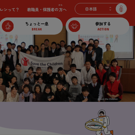
かた
レンって？
教職員
・
保護
者
の
方
へ
ちょっと
一息
参加
する
BREAK
ACTION