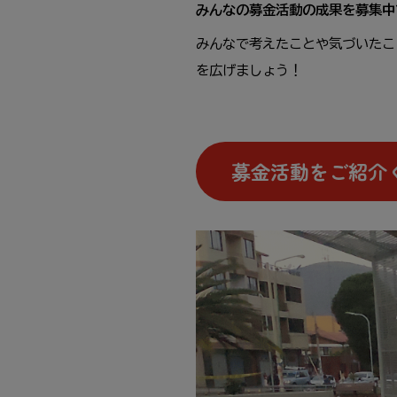
みんなの
募金
活動
の
成果
を
募集
中
みんなで
考
えたことや
気
づいたこ
を
広
げましょう！
募金
活動
をご
紹介