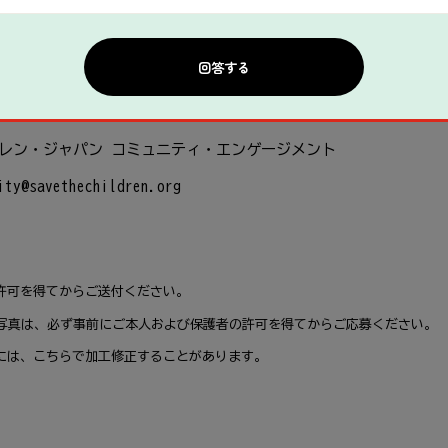
能
な
活動
中
のお
写真
を
下記
アドレスまでお
寄
せください。
レン・ジャパン コミュニティ・エンゲージメント
ity@savethechildren.org
許可
を
得
てからご
送付
ください。
写真
は、
必
ず
事前
にご
本人
および
保護
者
の
許可
を
得
てからご
応募
ください。
には、こちらで
加工
修正
することがあります。