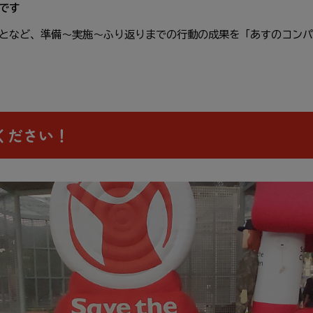
です
となど、
準備
～
実施
～ふり
返
りまでの
行動
の
成果
を「あすのコンパ
ください！