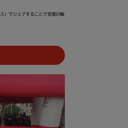
ス」でシェアすることで
支援
の
輪