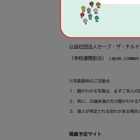
フォーム
入力
後
、サイトに
掲載
可
公益社
団
法人
セーブ・ザ・チルド
（
学校
連携
担当
） japan.commun
※
写真
提供
のご
注意
点
１．
顔
がわかる
写真
は、
必
ずご
本人
の
２．
特
に、20
歳
未満
の
方
の
顔
がわかる
３．
個人
が
特定
される
恐
れがある
場合
掲載
予定
サイト