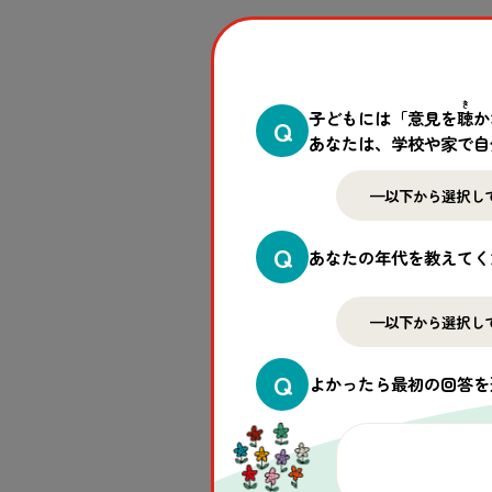
全国
に
支援
の
輪
が
広
がっています
わたしたち
学校
連携
のチームには
き
子どもには「意見を
聴
か
Q
との
多
くの
声
をいただきます。ぜ
あなたは、学校や家で自
め、
是非
この
機会
に
募金
活動
の
内
Q
募金
活動
で
気
づいたことや
工夫
し
あなたの年代を教えてく
募金
活動
をすることになったきっ
だ
記録
をまとめてみましょう。
準
概要
・
生徒
や
参加
者
の
感想
・
先生
Q
よかったら最初の回答を