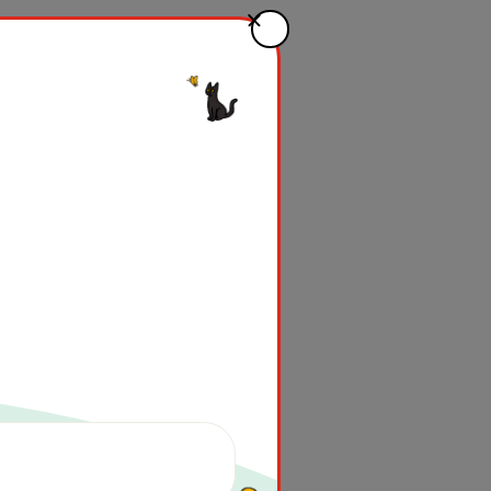
金
活動
ってどうやればいいの？」
全国
で
広
がる
支援
の
輪
をつなぐた
きたのでしょうか？みんなで
学
ん
ンドブック」を
元
に、
実施
の
ください！