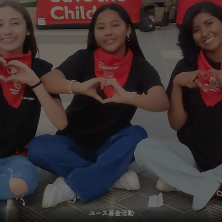
ユース
募金
活動