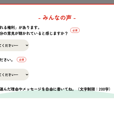
！
- みんなの声 -
、
日頃
生徒
さんから「
子
どもたちのために
募金
を
集
めたいけど、
募
れる権利」があります。
ひこのコーナーでこれまでの
募金
活動
の
内容
をご
紹介
しませんか？
分の意見が聴かれていると感じますか？
容
をお
寄
せください！
たことを
振
り
返
ってみよう
ださい。
かけは
何
だったのでしょうか？どのようにして
行動
に
移
すことがで
備
のために
必要
だった
情報
や、「WE SAVE THE CHILDREN!
活動
ハ
の
所感
・
工夫
した
点
などを「
募金
活動
報告
フォーム」からお
知
らせ
選んだ理由やメッセージを自由に書いてね。
（文字制限：200字）
募金
活動
報告
フォームはこちら