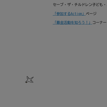
セーブ・ザ・チルドレン
子
ども・
「
参加
するAction」
ページ
「
募金
活動
を
知
ろう！」
コーナー