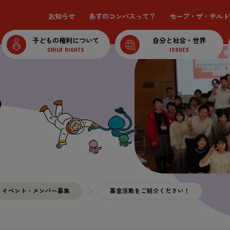
お
知
らせ
あすのコンパスって？
セーブ・ザ・チルド
子
どもの
権利
について
自分
と
社会
・
世界
CHILD RIGHTS
ISSUES
る
イベント・メンバー
募集
募金
活動
をご
紹介
ください！