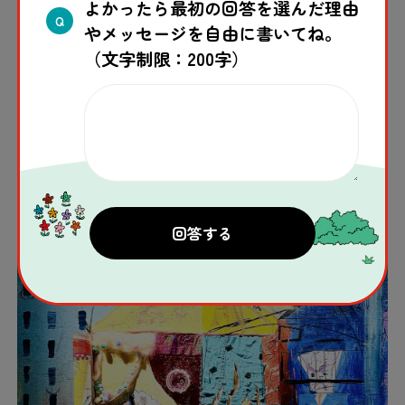
よかったら最初の回答を選んだ理由
Q
やメッセージを自由に書いてね。
（文字制限：200字）
sunnyさん（7歳）
タイトル：貧富の差