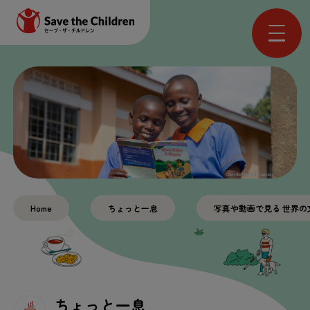
Home
ちょっと
一息
写真
や
動画
で
見
る
世界
の
ちょっと
一息