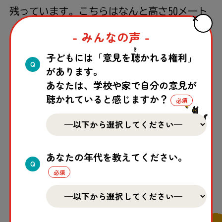
残
っています。こちらはなんと
高
さ50メート
ル
以上
の
仏像
！
世界
で
一番
大
きい
座像
ともい
- みんなの声 -
われています。
き
子どもには「意見を
聴
かれる権利」
Q
があります。
あなたは、学校や家で自分の意見が
聴かれていると感じますか？
この記事はいかがでしたか？
あなたの年代を教えてください。
Q
一覧へ戻る