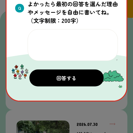
よかったら最初の回答を選んだ理由
Q
やメッセージを自由に書いてね。
（文字制限：200字）
関連
する
記事
2026.07.31
猫
が
集
まる
公園
【トルコ
出張
記
】
2026.07.30