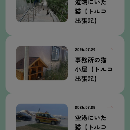
道端
にいた
猫
【トルコ
出張
記
】
2026.07.29
事務所
の
猫
小屋
【トルコ
出張
記
】
2026.07.28
空港
にいた
猫
【トルコ