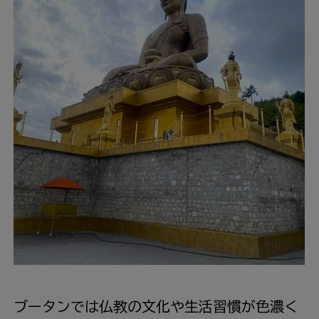
ブータンでは
仏教
の
文化
や
生活
習慣
が
色濃
く