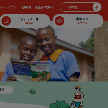
レンって？
教職員・保護者の
方
へ
ちょっと一息
参加する
BREAK
ACTION
張記】