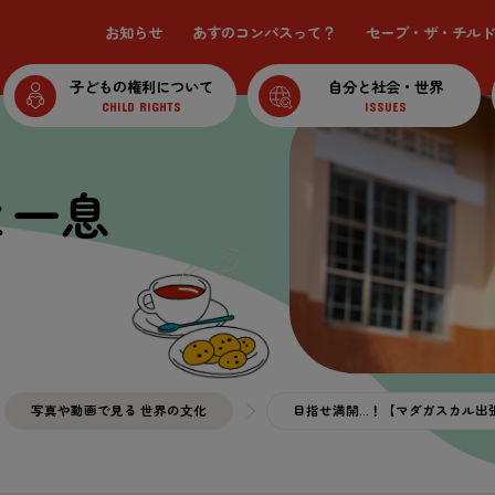
お知らせ
あすのコンパスって？
セーブ・ザ・チルド
子どもの権利について
自分と社会・世界
CHILD RIGHTS
ISSUES
と一息
写真や動画で見る 世界の文化
目指せ満開…！【マダガスカル出