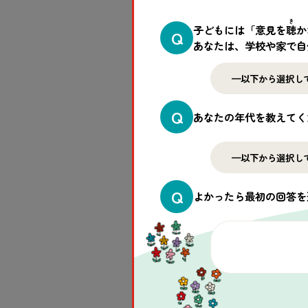
き
子どもには「意見を
聴
か
Q
あなたは、学校や家で自
Q
あなたの年代を教えてく
青少年向け研修の教材の
た青少年が課題を達成し
Q
よかったら最初の回答を