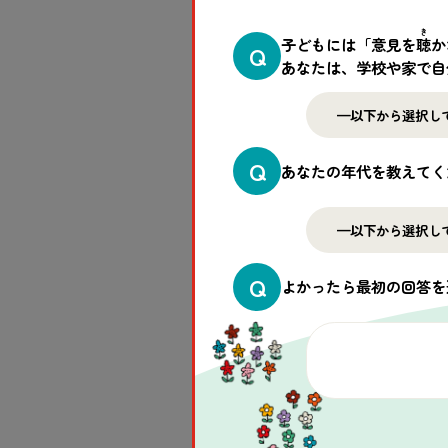
き
子どもには「意見を
聴
か
Q
あなたは、学校や家で自
Q
あなたの年代を教えてく
事業地マナンジャリで見
後さまざまな作物が育て
Q
よかったら最初の回答を