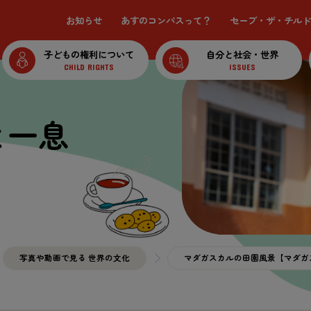
お知らせ
あすのコンパスって？
セーブ・ザ・チルド
子どもの権利について
自分と社会・世界
CHILD RIGHTS
ISSUES
と一息
写真や動画で見る 世界の文化
マダガスカルの田園風景【マダガ