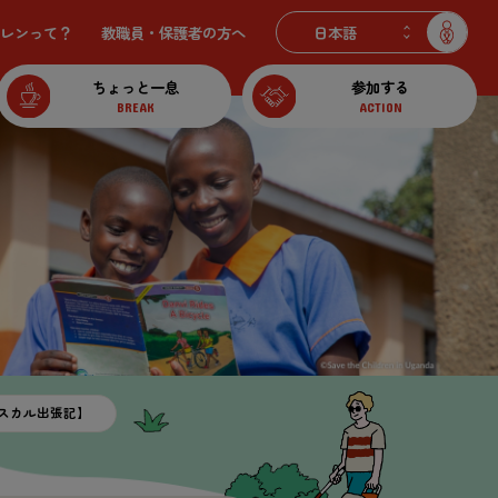
レンって？
教職員・保護者の
方
へ
ちょっと一息
参加する
BREAK
ACTION
スカル出張記】