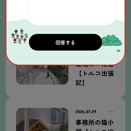
猫が集まる公
園【トルコ出
張記】
2026.07.30
道端にいた猫
【トルコ出張
記】
2026.07.29
事務所の猫小