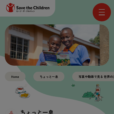
Home
ちょっと
一息
写真
や
動画
で
見
る
世界
の
ちょっと
一息