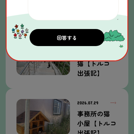
公園
【トルコ
出張
記
】
2026.07.30
道端
にいた
猫
【トルコ
出張
記
】
2026.07.29
事務所
の
猫
小屋
【トルコ
出張
記
】