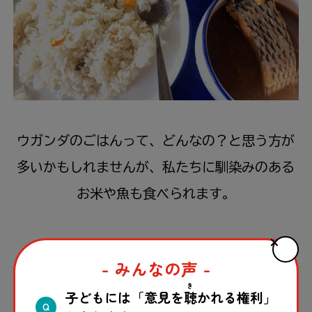
ウガンダのごはんって、どんなの？と
思
う
方
が
多
いかもしれませんが、
私
たちに
馴染
みのある
お
米
や
魚
も
食
べられます。
- みんなの声 -
この記事はいかがでしたか？
き
子どもには「意見を
聴
かれる権利」
Q