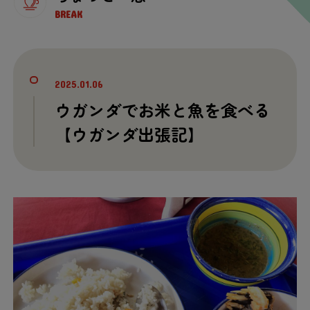
BREAK
2025.01.06
ウガンダでお
米
と
魚
を
食
べる
【ウガンダ
出張
記
】