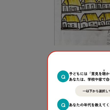
バングラデシュ南東部、コックス
セーブ・ザ・チルドレン・ジャパ
き
子どもには「意見を
聴
か
ャングルがあった場所にできてお
Q
あなたは、学校や家で自
Q
あなたの年代を教えてく