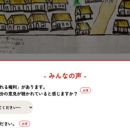
バザール県にあるロヒンギャ難民キャンプにて。
- みんなの声 -
ンスタッフの訪問を温かく歓迎してくれた子どもからのプレゼント
れる権利」があります。
り、緑も急斜面も多い。
分の意見が聴かれていると感じますか？
この記事はいかがでしたか？
ださい。