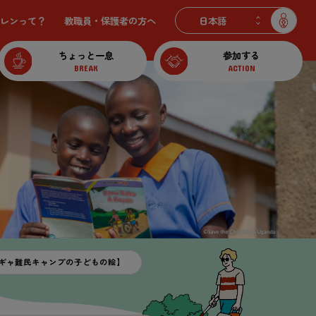
レンって？
教職員・保護者の
方
へ
ちょっと一息
参加する
BREAK
ACTION
ギャ難民キャンプの子どもの絵】