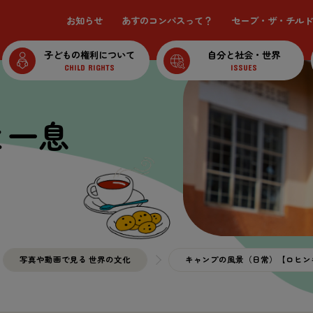
お知らせ
あすのコンパスって？
セーブ・ザ・チルド
子どもの権利について
自分と社会・世界
CHILD RIGHTS
ISSUES
と一息
写真や動画で見る 世界の文化
キャンプの風景（日常）【ロヒン