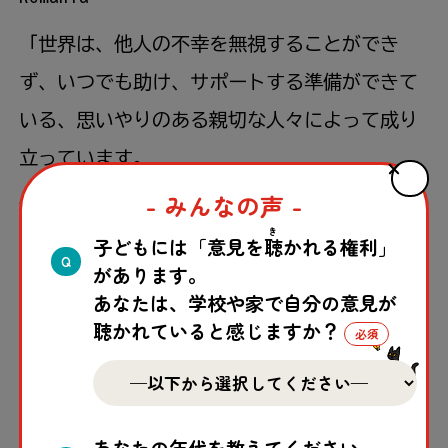
「
世界
は、
他人
の
不幸
を
無視
することができ
ず、いつでも
助
け、サポートする
準備
ができて
いる、
思
いやりのある
親切
な
人々
によって
成
り
立
っています。
- みんなの声 -
皆
さんが
寄
せてくださる
関心
と
参加
に
感謝
しま
き
す。あなたの
助
けは
非常
に
貴重
であり、
決
して
子どもには「意見を
聴
かれる権利」
Q
があります。
忘
れられることはありません。」
あなたは、学校や家で自分の意見が
聴かれていると感じますか？
セーブ・ザ・チルドレン・ルーマニア ナボダ
リチーム