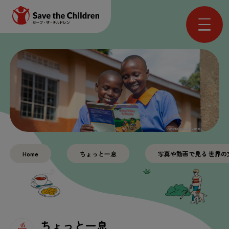
Home
ちょっと
一息
写真
や
動画
で
見
る
世界
の
ちょっと
一息