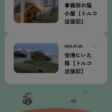
事務所
の
猫
小屋
【トルコ
出張
記
】
2026.07.28
空港
にいた
猫
【トルコ
出張
記
】