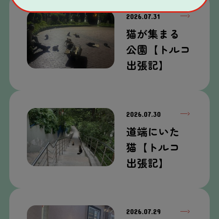
2026.07.31
猫
が
集
まる
公園
【トルコ
出張
記
】
2026.07.30
道端
にいた
猫
【トルコ
出張
記
】
2026.07.29