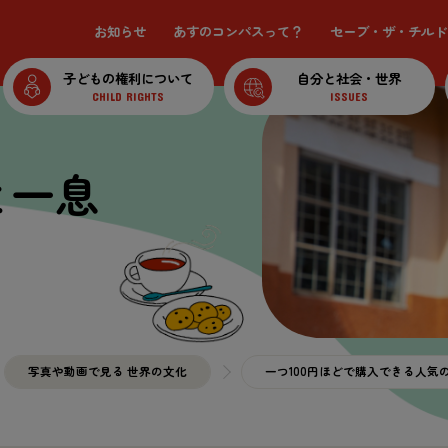
お
知
らせ
あすのコンパスって？
セーブ・ザ・チルド
子
どもの
権利
について
自分
と
社会
・
世界
CHILD RIGHTS
ISSUES
と
一息
写真
や
動画
で
見
る
世界
の
文化
一
つ100
円
ほどで
購入
できる
人気