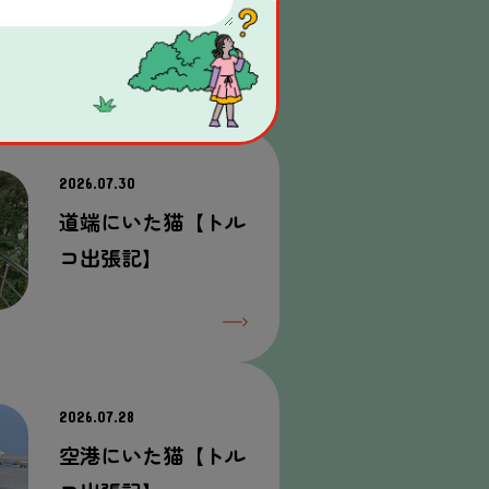
2026.07.30
道端
にいた
猫
【トル
コ
出張
記
】
2026.07.28
空港
にいた
猫
【トル