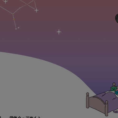
果
団体
ウェブサイト