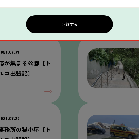
関連
する
記事
2026.07.31
猫
が
集
まる
公園
【ト
ルコ
出張
記
】
2026.07.29
事務所
の
猫
小屋
【ト