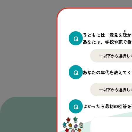
き
子どもには「意見を
聴
か
Q
あなたは、学校や家で自
Q
あなたの年代を教えてく
Q
よかったら最初の回答を