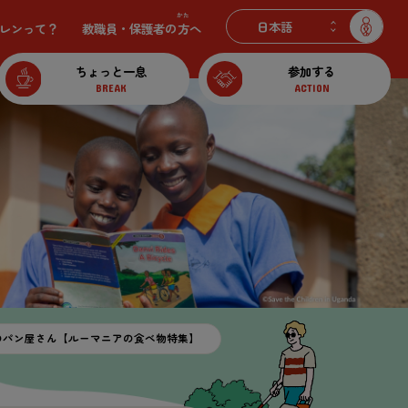
かた
レンって？
教職員
・
保護
者
の
方
へ
ちょっと
一息
参加
する
BREAK
ACTION
のパン
屋
さん【ルーマニアの
食
べ
物
特集
】