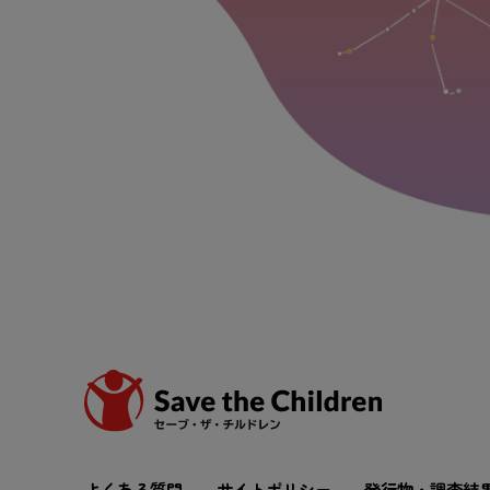
よくある
質問
サイトポリシー
発行
物
・
調査
結