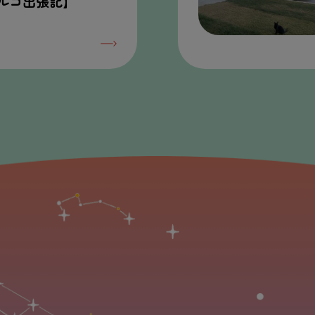
ルコ
出張
記
】