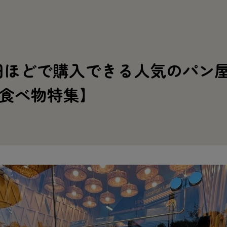
円
ほどで
購入
できる
人気
のパン
食
べ
物
特集
】