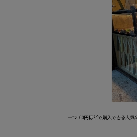
一
つ100
円
ほどで
購入
できる
人気