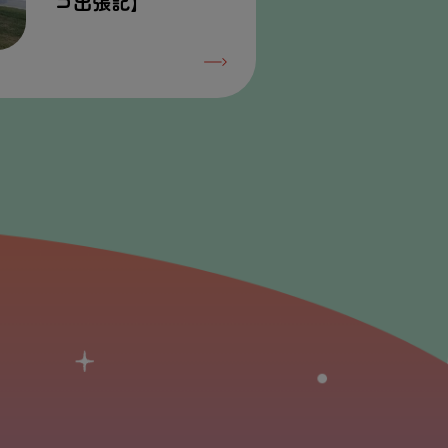
コ
出張
記
】