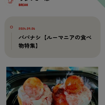
BREAK
2024.09.06
パパナシ【ルーマニアの
食
べ
物
特集
】