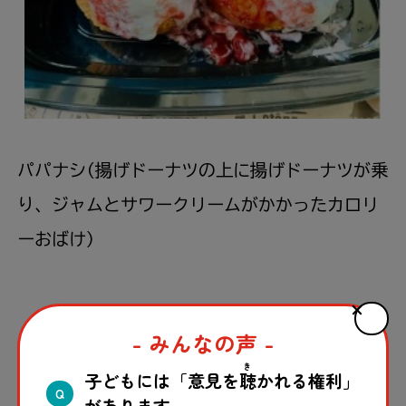
パパナシ(
揚
げドーナツの
上
に
揚
げドーナツが
乗
り、ジャムとサワークリームがかかったカロリ
ーおばけ)
- みんなの声 -
この記事はいかがでしたか？
き
子どもには「意見を
聴
かれる権利」
Q