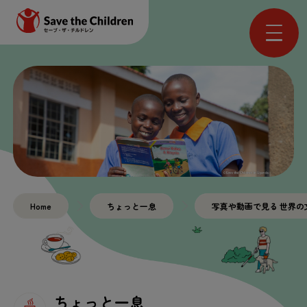
Home
ちょっと
一息
写真
や
動画
で
見
る
世界
の
ちょっと
一息