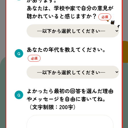
があります。
あなたは、学校や家で自分の意見が
聴かれていると感じますか？
一覧へ戻る
あなたの年代を教えてください。
Q
関連
する
記事
よかったら最初の回答を選んだ理由
Q
やメッセージを自由に書いてね。
（文字制限：200字）
2026.07.31
猫
が
集
まる
公園
【トルコ