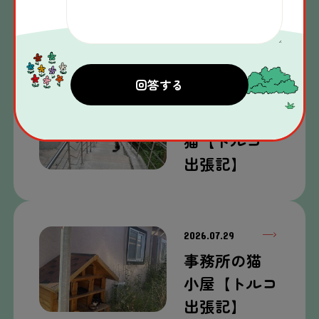
出張
記
】
2026.07.30
道端
にいた
猫
【トルコ
出張
記
】
2026.07.29
事務所
の
猫
小屋
【トルコ
出張
記
】