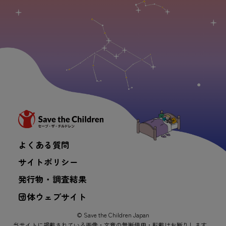
よくある
質問
サイトポリシー
発行
物
・
調査
結果
団体
ウェブサイト
© Save the Children Japan
当
サイトに
掲載
されている
画像
・
文章
の
無断
使用
・
転載
はお
断
りします。