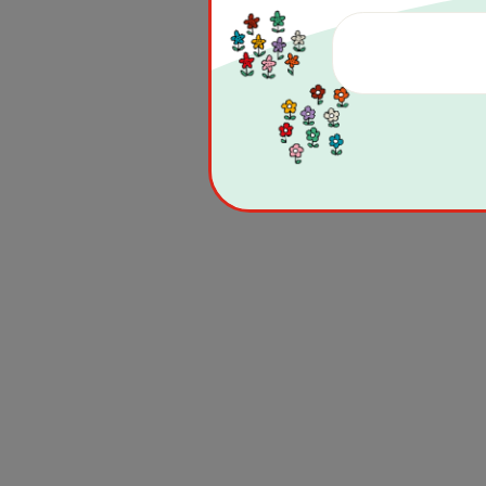
◎対面参加会場：立教大学 池袋キャ
※池袋駅西口より徒歩約7分
◎参加費：無料
◎申込みはこちら：
https://crc
※「チケットを申し込む」をク
※締め切り：11月9日（土）17