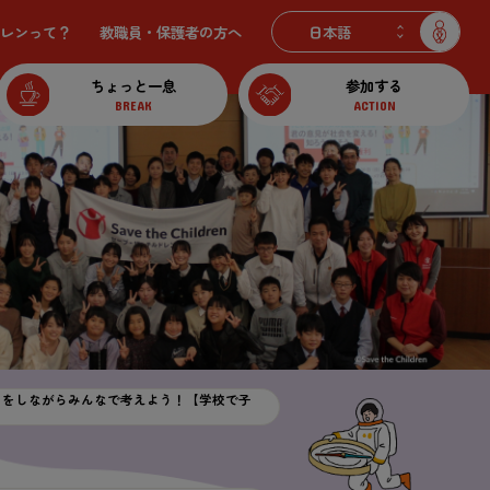
レンって？
教職員・保護者の
方
へ
ちょっと一息
参加する
BREAK
ACTION
ビティをしながらみんなで考えよう！【学校で子