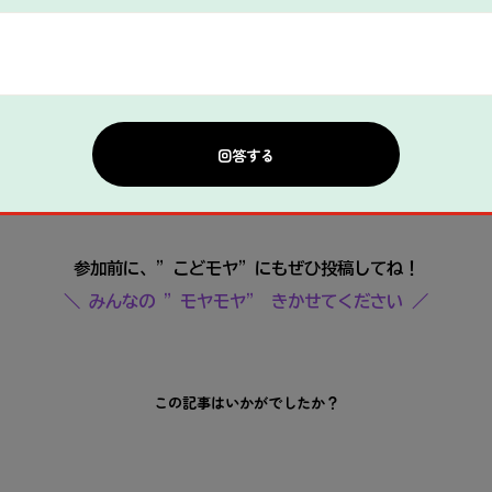
ンパス （東京都豊島区西池袋3-34-1） 14号館D402
f2024pm13.peatix.com/view
リックして進んでください
時
参加前に、
”こどモヤ”に
もぜひ投稿してね！
＼ みんなの ”モヤモヤ” きかせてください ／
この記事はいかがでしたか？