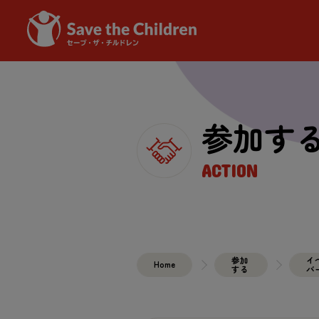
参加す
ACTION
参加
イ
Home
する
バ