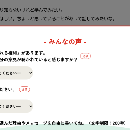
り知らないけれど学んでみたい。
ほしい。ちょっと思っていることがあって話してみたいな。
ぜひセーブ・ザ・チルドレンのスタッフや、参加者のみなさんと一
- みんなの声 -
れる権利」があります。
でも。みなさんのご応募をお待ちしています！
分の意見が聴かれていると感じますか？
ゲームやアクティビティをしながらみんなで
ださい。
【学校で子どもの権利を大切にすること】
4:00-16:00
選んだ理由やメッセージを自由に書いてね。
（文字制限：200字）
ン参加が選べます