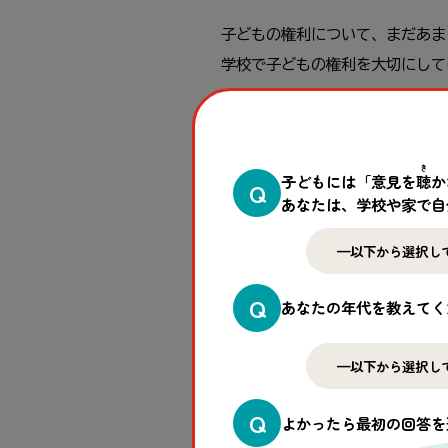
子どもの権利について、まだあま
学校で子どもの権利を大切にして
もしそう思っている方がいたら、
り、話したりしてみませんか？
き
子どもには「意見を
聴
か
Q
1人でも、友達や、おとなと一緒
あなたは、学校や家で自
分科会 
Q
あなたの年代を教えてく
Q
◎開催日時：2024年11月10日（日）1
よかったら最初の回答を
◎開催形式：対面参加とオンライ