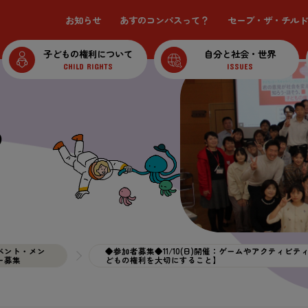
お知らせ
あすのコンパスって？
セーブ・ザ・チルド
子どもの権利について
自分と社会・世界
CHILD RIGHTS
ISSUES
る
ベント・メン
◆参加者募集◆11/10(日)開催：ゲームやアクティ
ー募集
どもの権利を大切にすること】