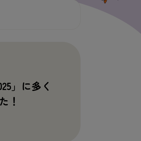
25」に
多
く
した！