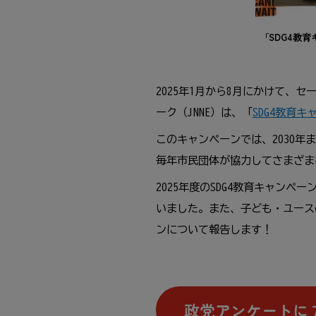
「SDG4
教育
2025
年
1
月
から8
月
にかけて、セ
ーク（JNNE）は、「
SDG4
教育
キャ
このキャンペーンでは、2030
年
ま
毎年
市民
団体
が
協力
してさまざま
2025
年度
のSDG4
教育
キャンペー
いました。また、
子
ども・ユース
ンについて
報告
します！
政党
アンケートに