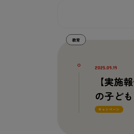
教育
2025.09.19
【
実施
報
の
子
ども
キャンペーン