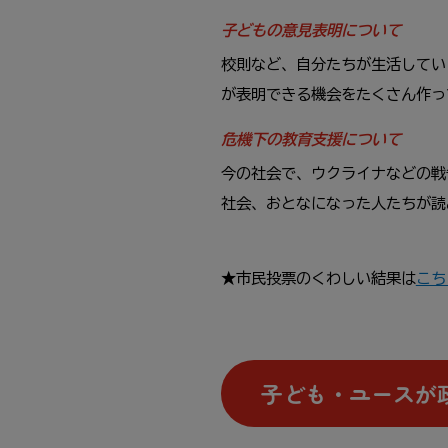
子
どもの
意見
表明
について
校則
など、
自分
たちが
生活
してい
が
表明
できる
機会
をたくさん
作
っ
危機
下
の
教育
支援
について
今
の
社会
で、ウクライナなどの
戦
社会
、おとなになった
人
たちが
読
★
市民
投票
のくわしい
結果
は
こち
子
ども・ユースが