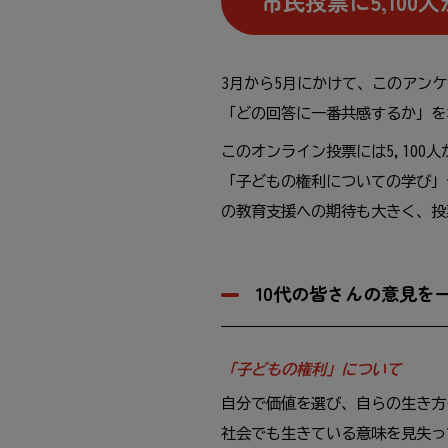
市民
投票
に5,100
人
3
月
から5
月
にかけて、このアンケ
「どの
回答
に
一番
共感
するか」を
このオンライン
投票
には5,100
人
「
子
どもの
権利
についての
学
び」
の
教育
支援
への
期待
も
大
きく、
投
10
代
の
皆
さんの
意見
を
「
子
どもの
権利
」について
自分
で
価値
を
選
び、
自
らの
生
き
方
社会
でも
生
きている
意味
を
見失
っ