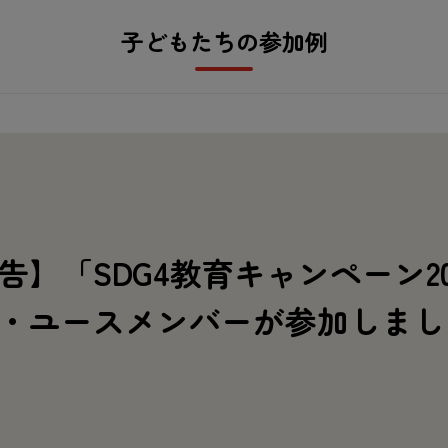
子
どもたちの
参加
例
告
】「SDG4
教育
キャンペーン20
・ユースメンバーが
参加
しま