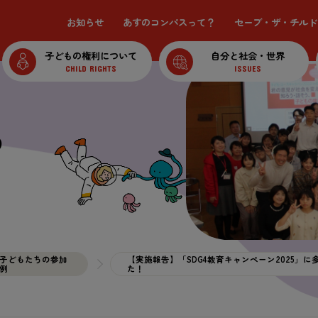
お
知
らせ
あすのコンパスって？
セーブ・ザ・チルド
子
どもの
権利
について
自分
と
社会
・
世界
CHILD RIGHTS
ISSUES
る
子
どもたちの
参加
【
実施
報告
】「SDG4
教育
キャンペーン2025」に
例
た！