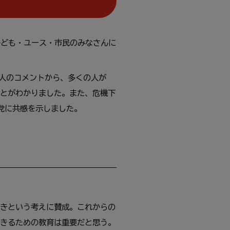
子
ども・ユース・
市民
のみなさんに
人
のコメントから、
多
くの
人
が
とがわかりました。また、
危機
下
党
に
共感
を
示
しました。
きという
考
えに
賛成
。これからの
きるための
教育
は
重要
だと
思
う。