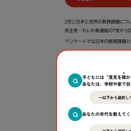
2
月
に
日本
と
世界
の
教育
課題
につ
民主党
・れいわ
新選
組
の7
党
から
アンケートでは
日本
の
教育
課題
と
★
質問
と
各
政党
のくわしい
回答
は
き
子どもには「意見を
聴
か
Q
あなたは、学校や家で自
Q
あなたの年代を教えてく