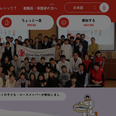
かた
レンって？
教職員
・
保護
者
の
方
へ
ちょっと
一息
参加
する
BREAK
ACTION
多
くの
子
ども・ユースメンバーが
参加
しまし