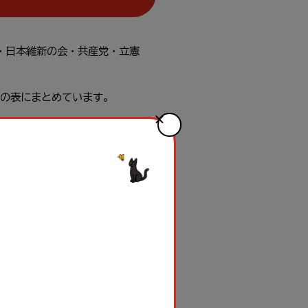
・
日本
維新
の
会
・
共産党
・
立憲
の
表
にまとめています。