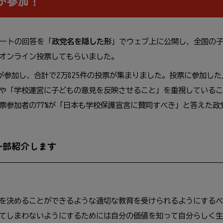
が
参加
！
ートの
回答
を「
政党
名
を
隠
した
形
」でウェブ
上
に
公開
し、
全国
の
オンライン
投票
してもらいました。
が
参加
し、
合計
で2
万
825
件
の
投票
が
集
まりました。
投票
に
参加
した
や「
学校
運営
に
子
どもの
意見
を
反映
させること」を
重視
しているこ
票
参加
者
の77%が「
日本
も
学校
保護
宣言
に
賛同
すべき」と
答
えた
政
一部
紹介
します
を
決
めることができるような
適切
な
教育
を
受
けられるようにするべ
てしまわないようにするためには
自分
の
価値
を
知
って
自分
らしく
生