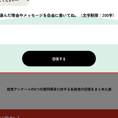
選んだ理由やメッセージを自由に書いてね。
（文字制限：200字）
政党
アンケートの6つの
質問
項目
に
対
する
各
政党
の
回答
をまとめた
表