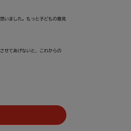
思
いました。もっと
子
どもの
意見
させてあげないと、これからの
！