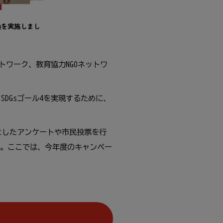
換
を
実施
しまし
ットワーク、
教育
協力
NGOネットワ
DGsゴール4を
実現
するために、
としたアンケートや
市民
投票
を
行
。ここでは、
今年度
のキャンペー