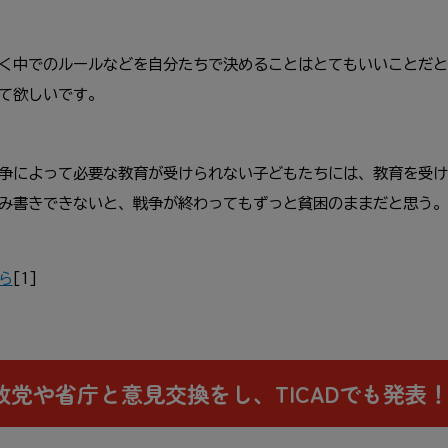
く
中
でのルールなどを
自分
たちで
決
めることはとてもいいことだと
て
欲
しいです。
争
によって
必要
な
教育
が
受
けられない
子
どもたちには、
教育
を
受
け
み
書
きできないと、
戦争
が
終
わってもずっと
貧困
のままだと
思
う。
ら
[1]
政党
や
省庁
と
意見
交換
をし、TICADでも
発表