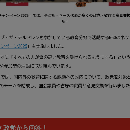
キャンペーン2025」では、
子
ども・ユース
代表
が
多
くの
政党
・
省庁
と
意見
交
た！
ーブ・ザ・チルドレンも
参加
している
教育
分野
で
活動
するNGOのネ
ンペーン2025
」を
実施
しました。
でに「すべての
人
が
質
の
高
い
教育
を
受
けられるようにする」というS
な
参加
型
の
活動
に
取
り
組
んでいます。
ンでは、
国内外
の
教育
に
関
する
課題
への
対応
について、
政党
を
対象
のチームを
結成
し、
国会
議員
や
省庁
の
職員
と
意見
交換
を
行
いました
７
政党
から
回答
！