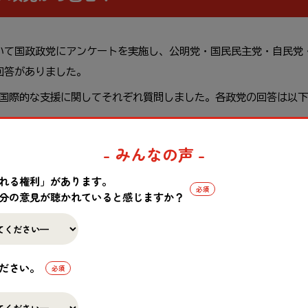
いて
国政
政党
にアンケートを
実施
し、
公明党
・
国民
民主党
・
自民党
回答
がありました。
国際
的
な
支援
に
関
してそれぞれ
質問
しました。
各
政党
の
回答
は
以下
- みんなの声 -
こちら
れる権利」があります。
分の意見が聴かれていると感じますか？
ださい。