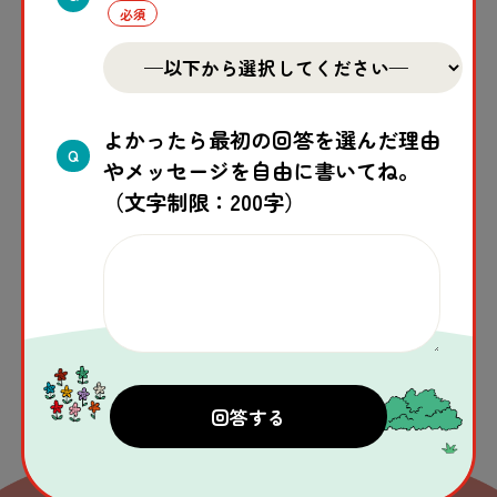
すべての子どもが生活や成長に必要なもの・サ
よかったら最初の回答を選んだ理由
ービス・機会を得ることで、可能性を発揮でき
Q
やメッセージを自由に書いてね。
るように。子どもの貧困問題の解決に向けて取
（文字制限：200字）
り組んでいます。