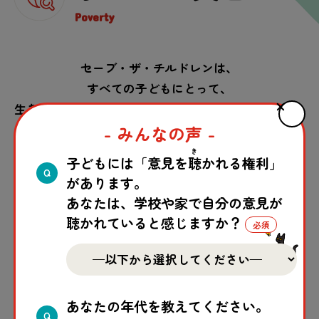
Poverty
セーブ・ザ・チルドレンは、
すべての子どもにとって、
生きる・育つ・守られる・参加する「子どもの権利」
- みんなの声 -
が実現されている世界を目指しています。
き
子どもには「意見を
聴
かれる権利」
Q
があります。
あなたは、学校や家で自分の意見が
聴かれていると感じますか？
あなたの年代を教えてください。
Q