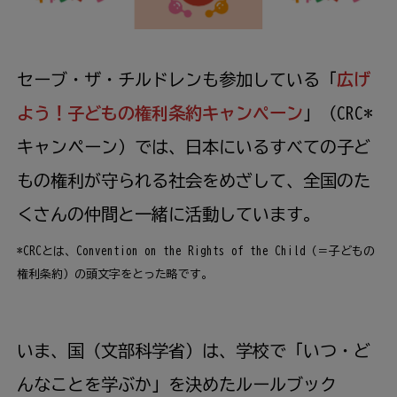
セーブ・ザ・チルドレンも
参加
している「
広
げ
よう！
子
どもの
権利
条約
キャンペーン
」（CRC*
キャンペーン）では、
日本
にいるすべての
子
ど
もの
権利
が
守
られる
社会
をめざして、
全国
のた
くさんの
仲間
と
一緒
に
活動
しています。
*CRCとは、Convention on the Rights of the Child（＝
子
どもの
権利
条約
）の
頭文字
をとった
略
です。
いま、
国
（
文部
科学
省
）は、
学校
で「いつ・ど
んなことを
学
ぶか」を
決
めたルールブック