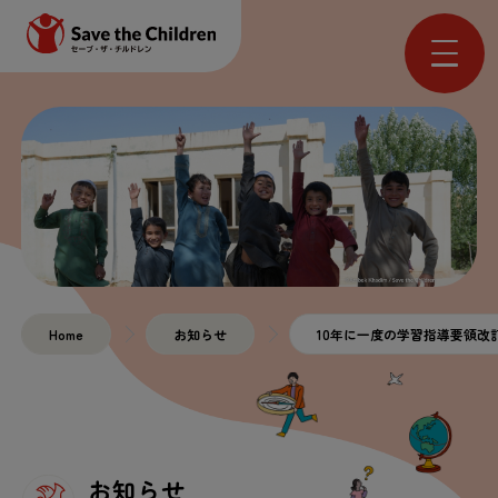
Home
お
知
らせ
10
年
に
一
度
の
学習
指導
要領
改
お
知
らせ