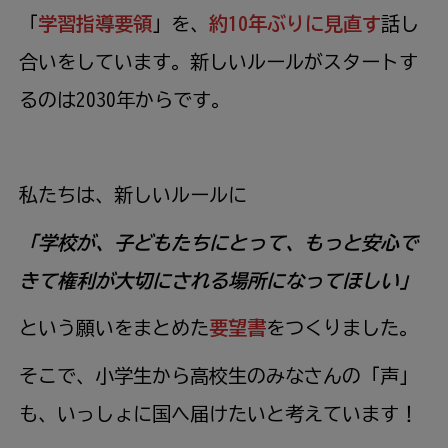
「
学習
指導
要領
」を、
約
10
年
ぶりに
見直
す
話
し
合
いをしています。
新
しいルールがスタートす
るのは2030
年
からです。
私
たちは、
新
しいルールに
「
学校
が、
子
どもたちにとって、もっと
安心
で
きて
権利
が
大切
にされる
場所
になってほしい」
という
願
いをまとめた
要望
書
をつくりました。
そこで、
小学生
から
高校生
のみなさんの「
声
」
も、いっしょに
国
へ
届
けたいと
考
えています！