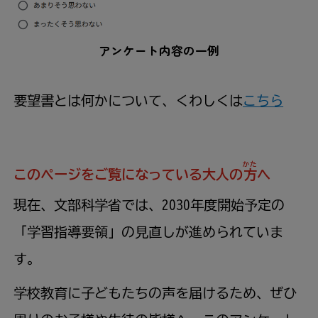
アンケート
内容
の
一
例
要望
書
とは
何
かについて、くわしくは
こちら
かた
このページをご
覧
になっている
大人
の
方
へ
現在
、
文部
科学
省
では、2030
年度
開始
予定
の
「
学習
指導
要領
」の
見直
しが
進
められていま
す。
学校
教育
に
子
どもたちの
声
を
届
けるため、ぜひ