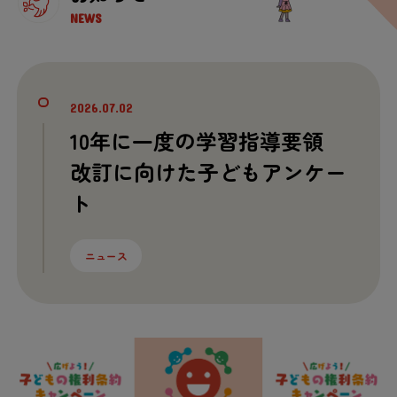
NEWS
2026.07.02
10
年
に
一
度
の
学習
指導
要領
改訂
に
向
けた
子
どもアンケー
ト
ニュース