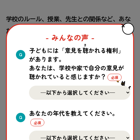
学校
のルール、
授業
、
先生
との
関係
など、あな
たがふだん
感
じていることを
教
えてください。
- みんなの声 -
このアンケートに「
正
しい
答
え」はありませ
き
子どもには「意見を
聴
かれる権利」
Q
ん。
先生
や
大人
のことを
気
にしなくて
大丈夫
で
があります。
あなたは、学校や家で自分の意見が
す。あなたが
思
っていることを、そのまま
教
え
聴かれていると感じますか？
てください。
あなたの年代を教えてください。
アンケートについて
Q