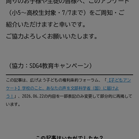
周
りのお
子様
や
生徒
の
皆様
へ、このアンケート
（
小
5〜
高校生
対象
・7/7まで）をご
周知
・ご
紹介
いただけますと
幸
いです。
ご
協力
よろしくお
願
いいたします。
（
協力
：SDG4
教育
キャンペーン）
この
記事
は、
広
げよう
子
どもの
権利
条約
フォーラム、「
【
子
どもアン
ケート】
学校
のこと、あなたの
声
を
文部
科学
省
（
国
）に
届
けよ
う！
」、2026.06.22の
内容
を
一部
表記
のみ
変更
して
部分
的
に
再掲
して
います。
この記事はいかがでしたか？