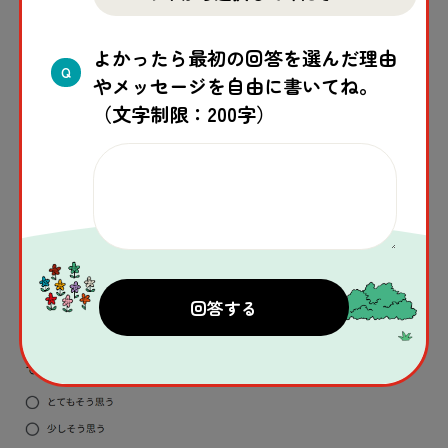
・
対象
：
小学
5
年生
〜
高校生
（
学校
に
通
っていな
くても
参加
できます）
よかったら最初の回答を選んだ理由
Q
やメッセージを自由に書いてね。
がつ
・
締
め
切
り： 2026
年
7
月
7
日
（
火
）
（文字制限：200字）
回答
はこちらから🔗
※アンケートの
受
け
付
けは
終了
しました。