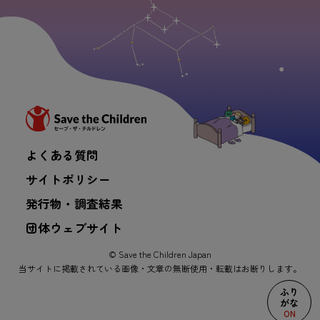
よくある
質問
サイトポリシー
発行
物
・
調査
結果
団体
ウェブサイト
© Save the Children Japan
当
サイトに
掲載
されている
画像
・
文章
の
無断
使用
・
転載
はお
断
りします。
ふり
がな
ON