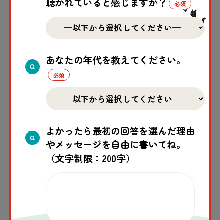
聴かれていると感じますか？
また、
活動
を
通
じて
紛争
地域
で
暮
らす
子
どもや
ユースといった
当事者
の
声
を
聴
く
中
で、
当事者
ではない
自分
たちが
何
を、どのように
発信
すべ
あなたの年代を教えてください。
いだ
Q
きか
について
葛藤
を
抱
いたこと。
そして
日本
は
唯一
の
原爆
被爆
国
として、また
平和
外交
を
掲
げる
国
として、
世界
でさらに
平和
よかったら最初の回答を選んだ理由
をリードしていってほしいとの
期待
が
伝
えられ
Q
やメッセージを自由に書いてね。
ました。
（文字制限：200字）
えり
英利
議員
は、
現状
に
対
し
非常
に
心
を
痛
めている
こと、また
当事者
と、
当事者
ではないからこそ