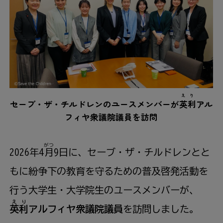
えり
セーブ・ザ・チルドレンのユースメンバーが
英利
アル
フィヤ
衆議院
議員
を
訪問
がつ
2026
年
4
月
9
日
に、セーブ・ザ・チルドレンとと
もに
紛争
下
の
教育
を
守
るための
普及
啓発
活動
を
行
う
大学生
・
大学院生
のユースメンバーが、
えり
英利
アルフィヤ
衆議院
議員
を
訪問
しました。