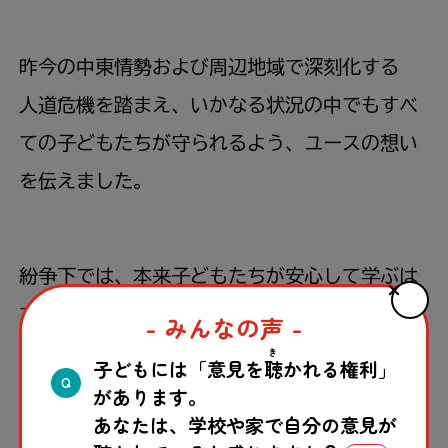
昨今
の
中東
情勢
および
周辺
地域
で
深刻
化
する
人道
危機
を
踏
まえ、いかなる
状況
の
中
でもすべ
ての
子
どもたちが
守
られるよう、ユースの
想
い
を
伝
えました。
紛争
下
では、
本来
子
どもたちが
安心
して
学
ぶは
ずの
学校
さえ
攻撃
の
対象
となっている
現実
があ
- みんなの声 -
り、そうした
状況
を
目
の
当
たりにし、
若者
や
き
子どもには「意見を
聴
かれる権利」
Q
社会
の
未来
を
育
む
学
びの
場
を
確実
に
保護
してい
があります。
あなたは、学校や家で自分の意見が
く
重要
性
を
強
く
実感
したこと。