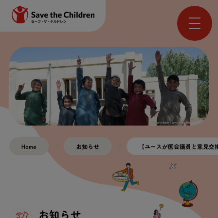
Home
お
知
らせ
【ユースが
国会
議員
と
意見
交
お
知
らせ