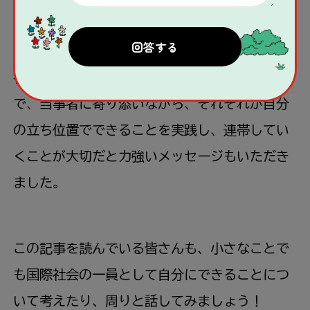
できることについてご
自身
の
考
えを
聞
かせてく
れました。
社会
課題
は
チームプレイで
解決
していくもの
で、
当事者
に
寄
り
添
いながら、それぞれが
自分
の
立
ち
位置
でできることを
実践
し、
連帯
してい
くことが
大切
だと
力強
いメッセージもいただき
ました。
この
記事
を
読
んでいる
皆
さんも、
小
さなことで
も
国際
社会
の
一員
として
自分
にできることにつ
いて
考
えたり、
周
りと
話
してみましょう！