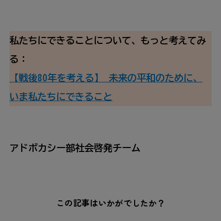
私
たちにできることについて、もっと
考
えてみ
る：
【
戦後
80
年
を
考
える】
未来
の
平和
のために、
いま
私
たちにできること
アドボカシー
部
社会
啓発
チーム
この記事はいかがでしたか？