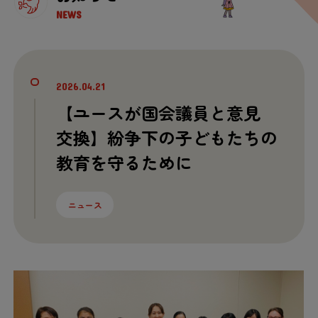
NEWS
2026.04.21
【ユースが
国会
議員
と
意見
交換
】
紛争
下
の
子
どもたちの
教育
を
守
るために
ニュース