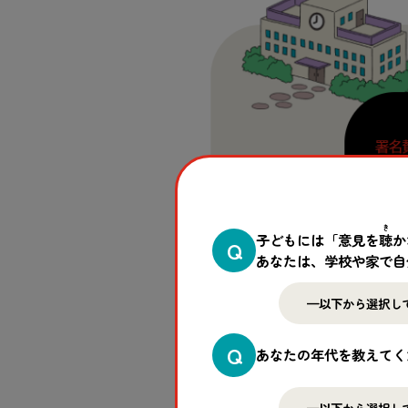
き
子どもには「意見を
聴
か
Q
あなたは、学校や家で自
Q
あなたの年代を教えてく