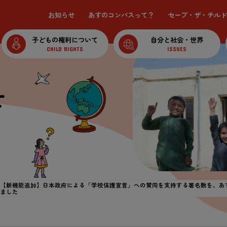
お知らせ
あすのコンパスって？
セーブ・ザ・チルド
子どもの権利について
自分と社会・世界
CHILD RIGHTS
ISSUES
せ
【新機能追加】日本政府による「学校保護宣言」への賛同を支持する署名数を、あ
ました