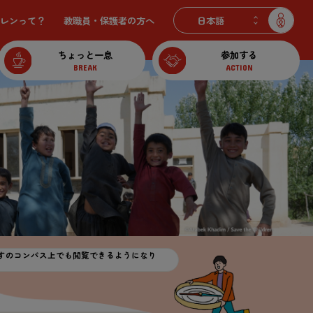
レンって？
教職員・保護者の
方
へ
ちょっと一息
参加する
BREAK
ACTION
すのコンパス上でも閲覧できるようになり