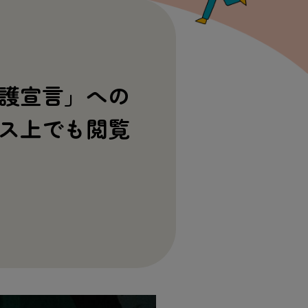
護宣言」への
ス上でも閲覧