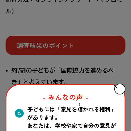
ル）
調査結果のポイント
約7割の子どもが「国際協力を進めるべ
き」と考えています。
これはおとな（約5割）よりも多い傾向に
- みんなの声 -
あります。
き
子どもには「意見を
聴
かれる権利」
Q
があります。
日本からの支援（政府開発援助＝ODA：
あなたは、学校や家で自分の意見が
Official Development Assistance）を増