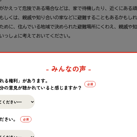
がかえって危険である場合などは、家で待機したり、近くにある頑
もしくは、親戚や知り合いの家などに避難することもあるかもしれ
ために、住んでいる地域で決められた避難場所にくわえ、親戚や知
いっしょに考えておいてください。
- みんなの声 -
「在宅避難」と言って、自宅で避難生活を送ることがあるかもしれま
をしている人たちがいました。
れる権利」があります。
や水道などが止まった中での生活になるかもしれません。そのよう
分の意見が聴かれていると感じますか？
ものを準備しておくことが大切です。いざというときの在宅避難の
！自然災害と防災】自然災害が起きてしまった後の 生活を考えて
ださい。
》