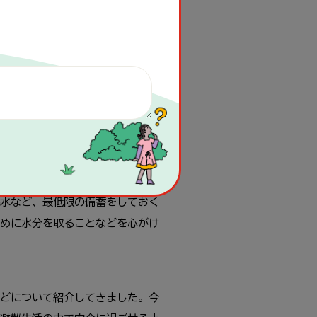
間の中で長時間、座ったり、寝たり
、血栓が肺に詰まると死亡するこ
くらはぎを軽くもんだりしてみま
どを心掛ける必要があります。
があるかもしれません。普段か
全な建物などを家族といっしょに
水など、最低限の備蓄をしておく
めに水分を取ることなどを心がけ
どについて紹介してきました。今