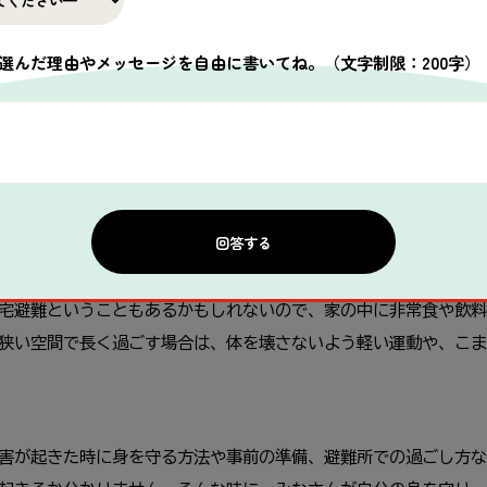
は、多くの人が車の中で避難生活を送っていました。車などの狭い空
選んだ理由やメッセージを自由に書いてね。
（文字制限：200字）
血栓という血の固まりによって「エコノミークラス症候群」になり
軽い体操やストレッチ運動をしたり、かかとの上げ下ろし運動やふ
ったり、ゆったりとした服を着て、ベルトをきつく締めないことな
場所が決められていますが、状況によっては避難場所を変える必要
避難場所にくわえて、安全な場所にある親戚や知人の家、近くの安
宅避難ということもあるかもしれないので、家の中に非常食や飲料
狭い空間で長く過ごす場合は、体を壊さないよう軽い運動や、こま
害が起きた時に身を守る方法や事前の準備、避難所での過ごし方な