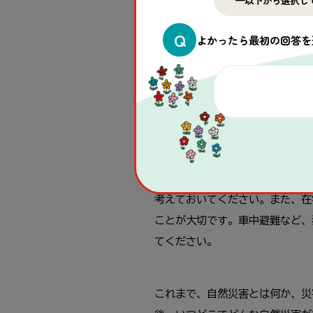
2016年の熊本地震の被災地で
Q
よかったら最初の回答を
して足を動かさないと血行不良で
ともあります。予防のためには、
しょう。また、こまめに水分を取
《まとめ》
みなさんが住んでいる地域で避難
ら、住んでいる地域で決められた
考えておいてください。また、在
ことが大切です。車中避難など、
てください。
これまで、自然災害とは何か、災