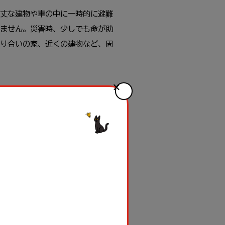
丈な建物や車の中に一時的に避難
ません。災害時、少しでも命が助
り合いの家、近くの建物など、周
せん。2020年の7月豪雨災害で
な状況に備え、家の中に非常食や
準備については、こちらの「
【シ
、普段から準備しておこう！
」を参