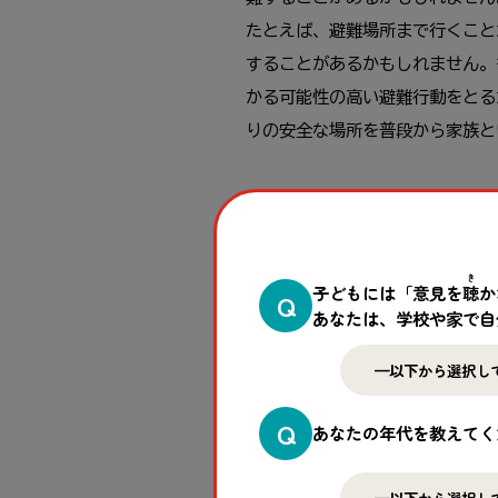
たとえば、避難場所まで行くこと
することがあるかもしれません。
かる可能性の高い避難行動をとる
りの安全な場所を普段から家族と
《在宅避難に備えて》
避難所に行くことが危険な場合、
被害を受けた人の中にも在宅避難
き
子どもには「意見を
聴
か
Q
在宅での避難は、災害により電気
あなたは、学校や家で自
飲料水、懐中電灯など、最低限の
リーズ第4回：みんなで考えよう
考にしてください。
Q
あなたの年代を教えてく
《車中避難で気を付けることは？