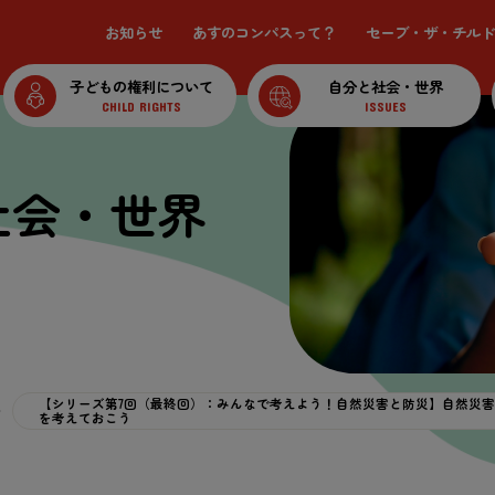
お知らせ
あすのコンパスって？
セーブ・ザ・チルド
子どもの権利について
自分と社会・世界
CHILD RIGHTS
ISSUES
社会・世界
【シリーズ第7回（最終回）：みんなで考えよう！自然災害と防災】自然災
を考えておこう