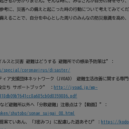
起きるか分かりません。そんな時に、みなさんが自分の身を守り、
参考に、災害への備えと起こった時の行動について考えてみてくだ
備えることで、自分を中心とした周りのみんなの防災意識を高め、
ウイルスと災害 避難はどうする 避難所での感染予防策は”：
s/special/coronavirus/disaster/
ンティア支援団体ネットワーク（JVOAD） 避難生活改善に関する専
役立ち サポートブック” ：
http://jvoad.jp/wp-
318db09b7641cc8a685cb0d0359886.pdf
避難など避難所以外へ「分散避難」注意点は？【動画】”：
oken/shutobo/sonae_suigai_08.html
提案ていあん、「3密みつ」に配慮した遊あそび”：
https://kodo