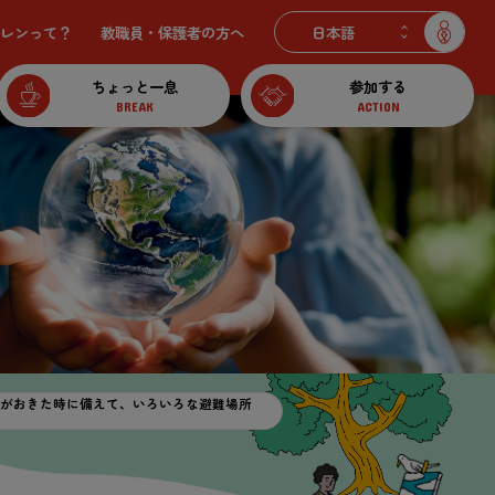
レンって？
教職員・保護者の
方
へ
ちょっと一息
参加する
BREAK
ACTION
害がおきた時に備えて、いろいろな避難場所