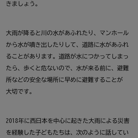
きましょう。
大雨
が
降
ると
川
の
水
があふれたり、マンホール
から
水
が
噴
き
出
したりして、
道路
に
水
があふれ
ることがあります。
道路
が
水
につかってしまっ
たら、
歩
くと
危
ないので、
水
が
来
る
前
に、
避難
所
などの
安全
な
場所
に
早
めに
避難
することが
大切
です。
2018
年
に
西日本
を
中心
に
起
きた
大雨
による
災害
を
経験
した
子
どもたちは、
次
のように
話
してい