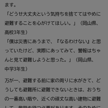
ます。
「どうせ
大丈夫
という
気持
ちを
捨
ててはやめに
避難
することを
心
がけてほしい。」（
岡山
県
、
高校
3
年生
）
「
僕
は
災害
にあうまで、『なるわけない』と
思
っていたけど、
実際
にあってみて、
警報
はちゃ
んと
見
て
避難
しようと
思
った。」（
岡山
県
、
中学
3
年生
）
万
が
一
、
避難
する
前
に
家
の
周
りに
水
がきて、ど
うしても
避難
所
に
避難
できないときは、おうち
の
一番
高
い
階
や、
近
くの
頑丈
な
高
い
建物
に
避難
して、
救助
を
待
つ
必要
があります。そのために