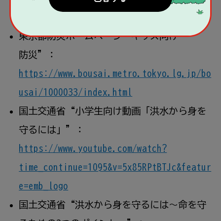
content/uploads/2018/08/all.pdf
東京
都
防災
ホームページ“キッズ
向
け
防災
”：
https://www.bousai.metro.tokyo.lg.jp/bo
usai/1000033/index.html
国土
交通省
“
小学生
向
け
動画
「
洪水
から
身
を
守
るには」”：
https://www.youtube.com/watch?
time_continue=1095&v=5x85RPtBTJc&featur
e=emb_logo
国土
交通省
“
洪水
から
身
を
守
るには～
命
を
守