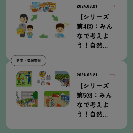
2024.08.21
【シリーズ
第
4
回
：みん
なで
考
えよ
う！
自然
…
防災
・
気候
変動
2024.08.21
【シリーズ
第
5
回
：みん
なで
考
えよ
う！
自然
…