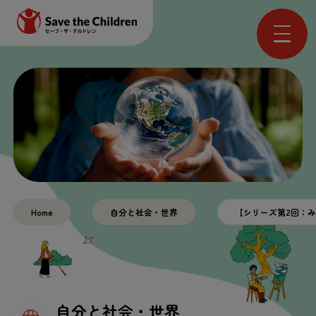
Home
自分
と
社会
・
世界
【シリーズ
第
2
回
：み
自分
と
社会
・
世界