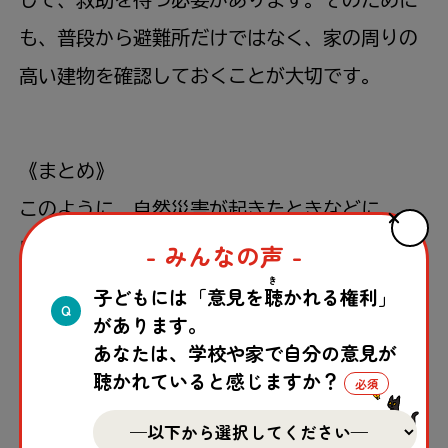
も、
普段
から
避難
所
だけではなく、
家
の
周
りの
高
い
建物
を
確認
しておくことが
大切
です。
《まとめ》
このように、
自然
災害
が
起
きたときなどに、
自分
の
身
を
守
れるように、
事前
に
自然
災害
や
- みんなの声 -
き
避難
方法
などを
調
べたり、
周
りの
大人
や
友
だち
子どもには「意見を
聴
かれる権利」
Q
があります。
と
一緒
にその
方法
を
確認
しておきましょう。そ
あなたは、学校や家で自分の意見が
うした
準備
が、
自分
の
身
を
守
ることにつながり
聴かれていると感じますか？
ます。
実際
に
自然
災害
を
経験
した
子
どもの
声
を
参考
に、ぜひできることから
準備
を
進
めてくだ