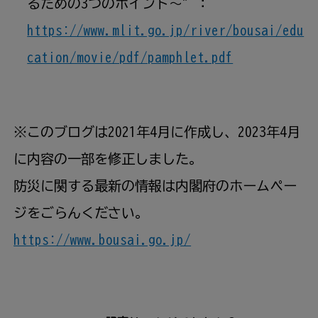
るための3つのポイント～”：
https://www.mlit.go.jp/river/bousai/edu
cation/movie/pdf/pamphlet.pdf
※このブログは2021
年
4
月
に
作成
し、2023
年
4
月
に
内容
の
一部
を
修正
しました。
防災
に
関
する
最新
の
情報
は
内閣
府
のホームペー
ジをごらんください。
https://www.bousai.go.jp/