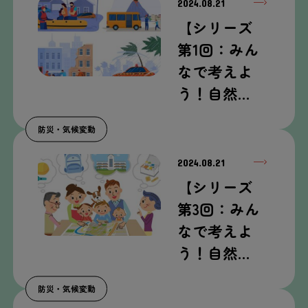
2024.08.21
【シリーズ
第
1
回
：みん
なで
考
えよ
う！
自然
…
防災
・
気候
変動
2024.08.21
【シリーズ
第
3
回
：みん
なで
考
えよ
う！
自然
…
防災
・
気候
変動