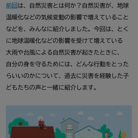
前回
は、
自然
災害
とは
何
か？
自然
災害
が、
地球
温暖
化
などの
気候
変動
の
影響
で
増
えていること
などを、みんなに
紹介
しました。
今回
は、とく
に
地球
温暖
化
などの
影響
を
受
けて
増
えている
大雨
や
台風
による
自然
災害
が
起
きたときに、
自分
の
身
を
守
るためには、どんな
行動
をとった
らいいのかについて、
過去
に
災害
を
経験
した
子
どもたちの
声
と
一緒
に
紹介
します。