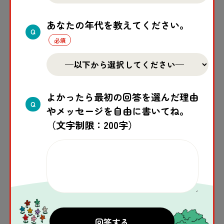
さい。
次回
は、
大雨
や
台風
による
自然
災害
が
起
あなたの年代を教えてください。
Q
きて、
避難
所
などへ
避難
が
必要
なときに、みん
なが
安全
に
避難
し、
避難
した
場所
で
少
しでも
安心
して
過
ごすための、
事前
準備
について
紹介
します。
よかったら最初の回答を選んだ理由
Q
やメッセージを自由に書いてね。
（文字制限：200字）
《
大雨
や
台風
による
自然
災害
のこと、
備
えが
分
かるサイト》
セーブ・ザ・チルドレン、NPO
法人
プラス・
アーツ“とっさのひとこど”：
http://plus-
arts.net/wp-