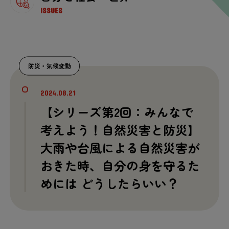
ISSUES
防災
・
気候
変動
2024.08.21
【シリーズ
第
2
回
：みんなで
考
えよう！
自然
災害
と
防災
】
大雨
や
台風
による
自然
災害
が
おきた
時
、
自分
の
身
を
守
るた
めには どうしたらいい？