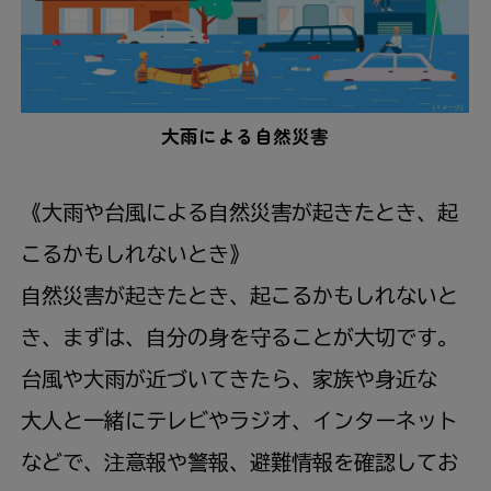
大雨
による
自然
災害
《
大雨
や
台風
による
自然
災害
が
起
きたとき、
起
こるかもしれないとき》
自然
災害
が
起
きたとき、
起
こるかもしれないと
き、まずは、
自分
の
身
を
守
ることが
大切
です。
台風
や
大雨
が
近
づいてきたら、
家族
や
身近
な
大人
と
一緒
にテレビやラジオ、インターネット
などで、
注意報
や
警報
、
避難
情報
を
確認
してお